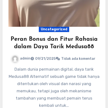
Uncategorized
Peran Bonus dan Fitur Rahasia
dalam Daya Tarik Medusa88
admin
09/21/2025
Tidak ada komentar
Dalam dunia permainan digital, daya tarik
Medusa88 Alternatif sebuah game tidak hanya
ditentukan oleh visual dan narasi yang
memukau, tetapi juga oleh mekanisme
tambahan yang membuat pemain terus
kembali untuk…