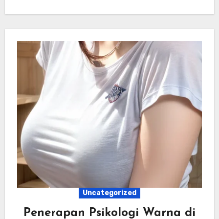
Uncategorized
Penerapan Psikologi Warna di