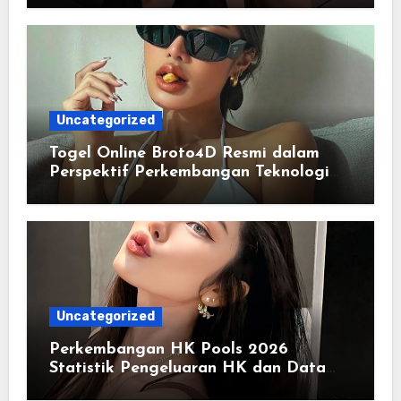
Uncategorized
Togel Online Broto4D Resmi dalam
Perspektif Perkembangan Teknologi
Penyedia Informasi
Uncategorized
Perkembangan HK Pools 2026
Statistik Pengeluaran HK dan Data
Historis Lengkap