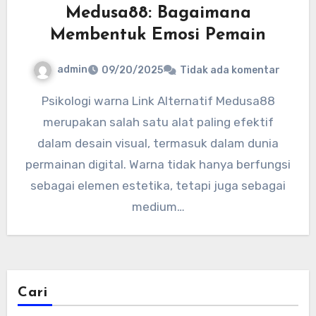
Medusa88: Bagaimana
Membentuk Emosi Pemain
admin
09/20/2025
Tidak ada komentar
Psikologi warna Link Alternatif Medusa88
merupakan salah satu alat paling efektif
dalam desain visual, termasuk dalam dunia
permainan digital. Warna tidak hanya berfungsi
sebagai elemen estetika, tetapi juga sebagai
medium…
Cari