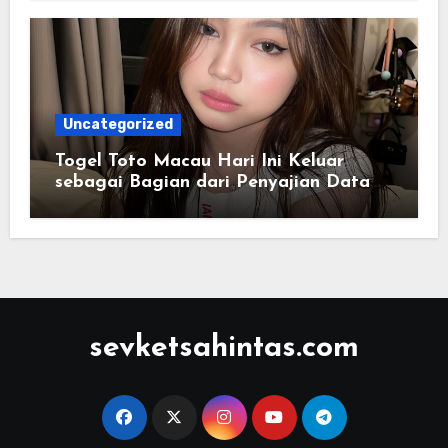
Uncategorized
Togel Toto Macau Hari Ini Keluar
sebagai Bagian dari Penyajian Data
yang Real-Time dan Informatif
sevketsahintas.com