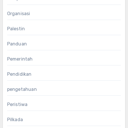
Organisasi
Palestin
Panduan
Pemerintah
Pendidikan
pengetahuan
Peristiwa
Pilkada