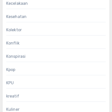
Kecelakaan
Kesehatan
Kolektor
Konflik
Konspirasi
Kpop
KPU
kreatif
Kuliner