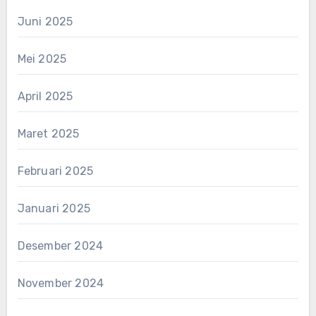
Juni 2025
Mei 2025
April 2025
Maret 2025
Februari 2025
Januari 2025
Desember 2024
November 2024