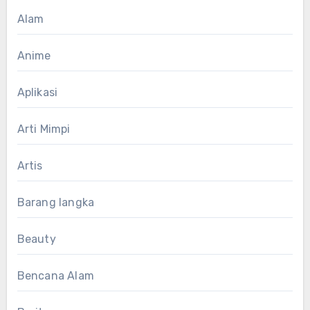
Alam
Anime
Aplikasi
Arti Mimpi
Artis
Barang langka
Beauty
Bencana Alam