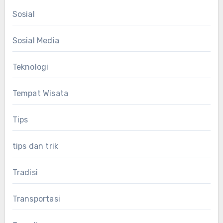
Sosial
Sosial Media
Teknologi
Tempat Wisata
Tips
tips dan trik
Tradisi
Transportasi