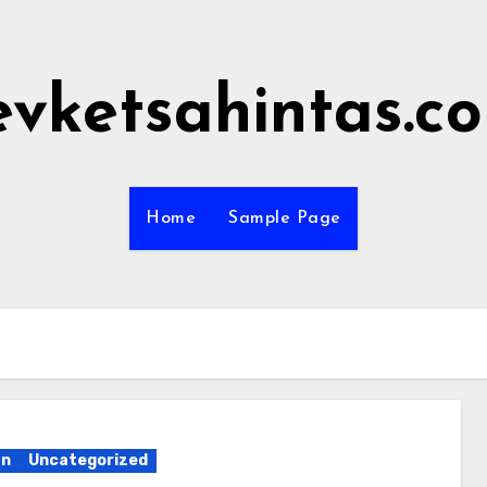
evketsahintas.c
Home
Sample Page
an
Uncategorized