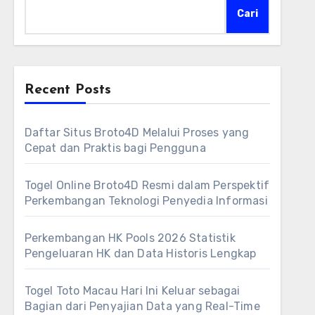
Cari
Recent Posts
Daftar Situs Broto4D Melalui Proses yang
Cepat dan Praktis bagi Pengguna
Togel Online Broto4D Resmi dalam Perspektif
Perkembangan Teknologi Penyedia Informasi
Perkembangan HK Pools 2026 Statistik
Pengeluaran HK dan Data Historis Lengkap
Togel Toto Macau Hari Ini Keluar sebagai
Bagian dari Penyajian Data yang Real-Time