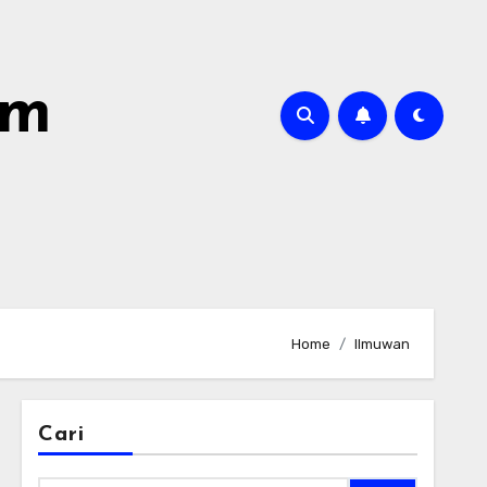
om
Home
Ilmuwan
Cari