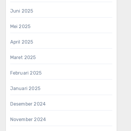
Juni 2025
Mei 2025
April 2025
Maret 2025
Februari 2025
Januari 2025
Desember 2024
November 2024