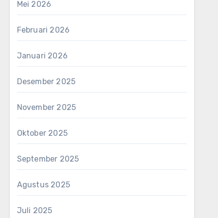
Mei 2026
Februari 2026
Januari 2026
Desember 2025
November 2025
Oktober 2025
September 2025
Agustus 2025
Juli 2025