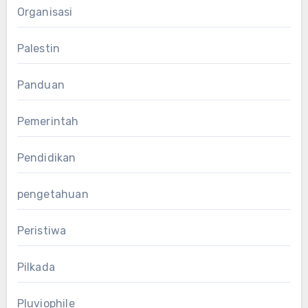
Organisasi
Palestin
Panduan
Pemerintah
Pendidikan
pengetahuan
Peristiwa
Pilkada
Pluviophile