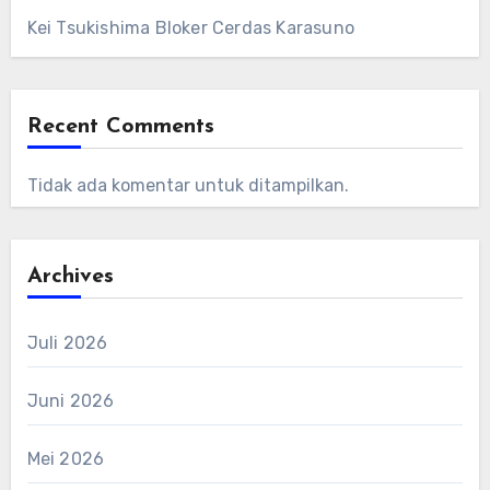
Kei Tsukishima Bloker Cerdas Karasuno
Recent Comments
Tidak ada komentar untuk ditampilkan.
Archives
Juli 2026
Juni 2026
Mei 2026