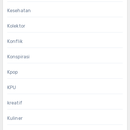
Kesehatan
Kolektor
Konflik
Konspirasi
Kpop
KPU
kreatif
Kuliner