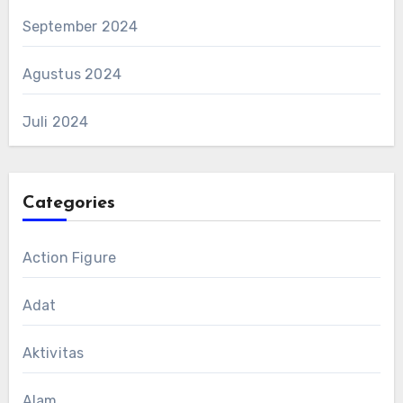
September 2024
Agustus 2024
Juli 2024
Categories
Action Figure
Adat
Aktivitas
Alam