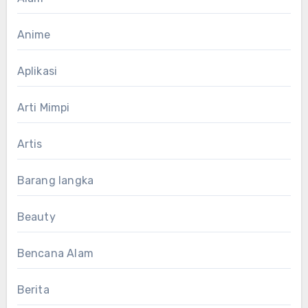
Anime
Aplikasi
Arti Mimpi
Artis
Barang langka
Beauty
Bencana Alam
Berita