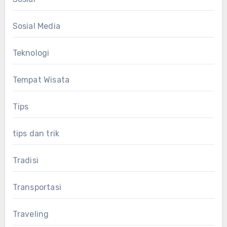
Sosial Media
Teknologi
Tempat Wisata
Tips
tips dan trik
Tradisi
Transportasi
Traveling