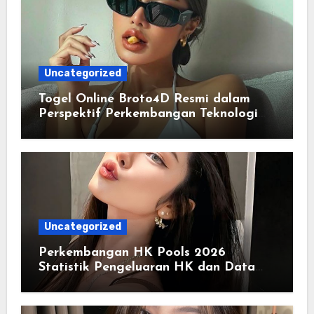
Uncategorized
Togel Online Broto4D Resmi dalam
Perspektif Perkembangan Teknologi
Penyedia Informasi
Uncategorized
Perkembangan HK Pools 2026
Statistik Pengeluaran HK dan Data
Historis Lengkap