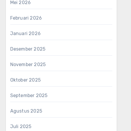
Mei 2026
Februari 2026
Januari 2026
Desember 2025
November 2025
Oktober 2025
September 2025
Agustus 2025
Juli 2025