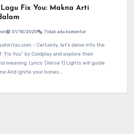
k Lagu Fix You: Makna Arti
dalam
min
01/18/2025
Tidak ada komentar
of “Fix You” by Coldplay and explore their
d meaning. Lyrics: (Verse 1) Lights will guide
me And ignite your bones…