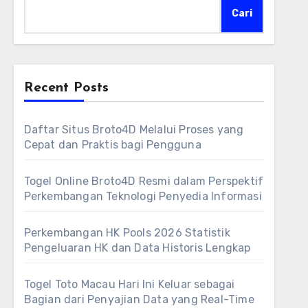
Cari
Recent Posts
Daftar Situs Broto4D Melalui Proses yang
Cepat dan Praktis bagi Pengguna
Togel Online Broto4D Resmi dalam Perspektif
Perkembangan Teknologi Penyedia Informasi
Perkembangan HK Pools 2026 Statistik
Pengeluaran HK dan Data Historis Lengkap
Togel Toto Macau Hari Ini Keluar sebagai
Bagian dari Penyajian Data yang Real-Time