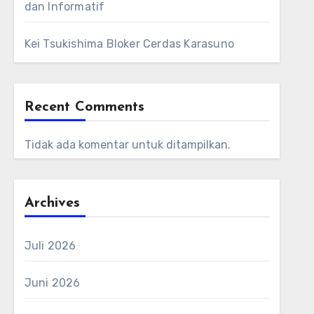
dan Informatif
Kei Tsukishima Bloker Cerdas Karasuno
Recent Comments
Tidak ada komentar untuk ditampilkan.
Archives
Juli 2026
Juni 2026