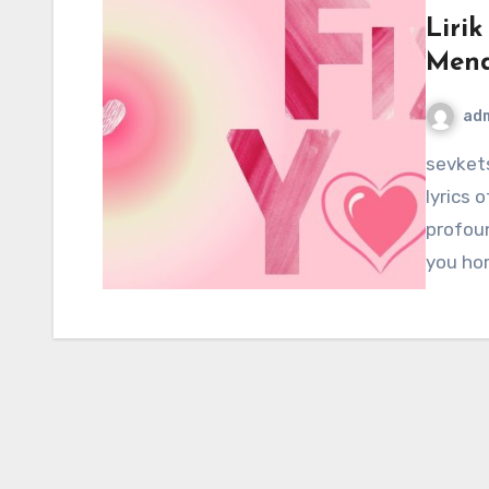
Liri
Men
ad
sevketsahintas.com – Certainly, let’s delve into the
lyrics 
profoun
you ho