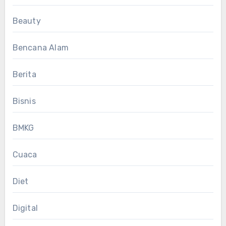
Beauty
Bencana Alam
Berita
Bisnis
BMKG
Cuaca
Diet
Digital