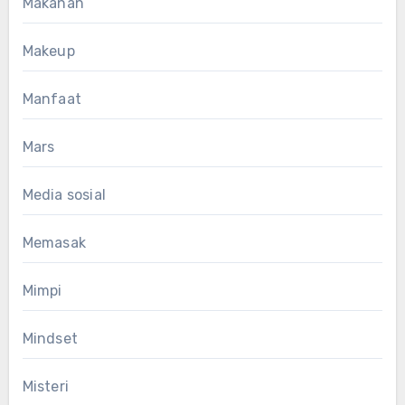
Makanan
Makeup
Manfaat
Mars
Media sosial
Memasak
Mimpi
Mindset
Misteri