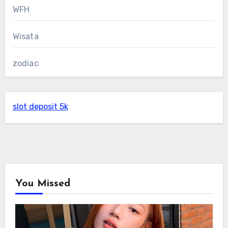
WFH
Wisata
zodiac
slot deposit 5k
You Missed