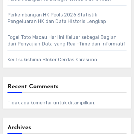
Perkembangan HK Pools 2026 Statistik
Pengeluaran HK dan Data Historis Lengkap
Togel Toto Macau Hari Ini Keluar sebagai Bagian
dari Penyajian Data yang Real-Time dan Informatif
Kei Tsukishima Bloker Cerdas Karasuno
Recent Comments
Tidak ada komentar untuk ditampilkan.
Archives