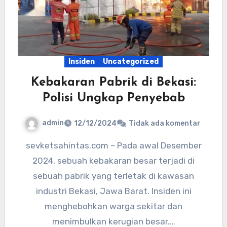
Insiden
Uncategorized
Kebakaran Pabrik di Bekasi:
Polisi Ungkap Penyebab
admin
12/12/2024
Tidak ada komentar
sevketsahintas.com – Pada awal Desember
2024, sebuah kebakaran besar terjadi di
sebuah pabrik yang terletak di kawasan
industri Bekasi, Jawa Barat. Insiden ini
menghebohkan warga sekitar dan
menimbulkan kerugian besar.…