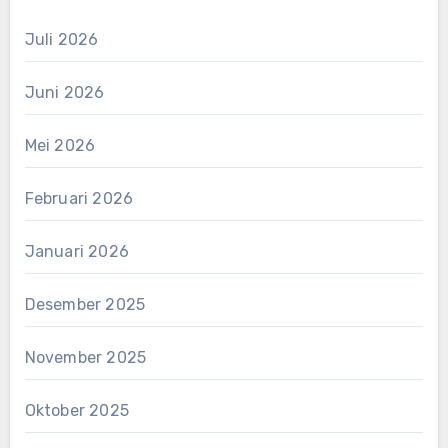
Juli 2026
Juni 2026
Mei 2026
Februari 2026
Januari 2026
Desember 2025
November 2025
Oktober 2025