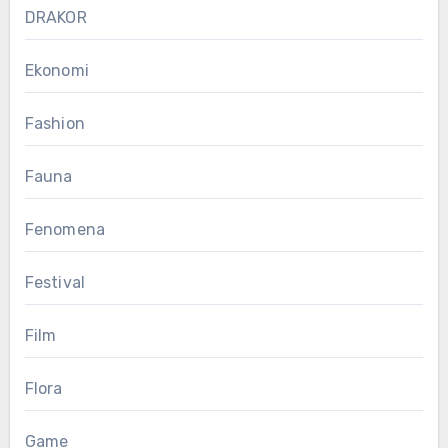
DRAKOR
Ekonomi
Fashion
Fauna
Fenomena
Festival
Film
Flora
Game