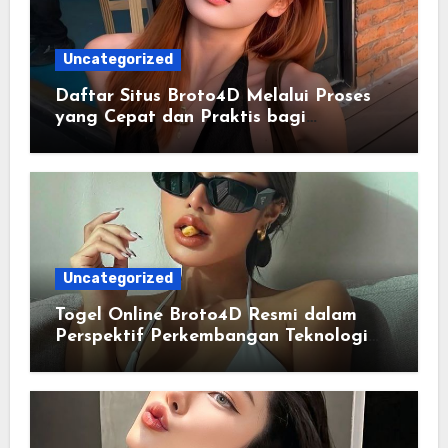
Uncategorized
Daftar Situs Broto4D Melalui Proses
yang Cepat dan Praktis bagi
Pengguna
Uncategorized
Togel Online Broto4D Resmi dalam
Perspektif Perkembangan Teknologi
Penyedia Informasi