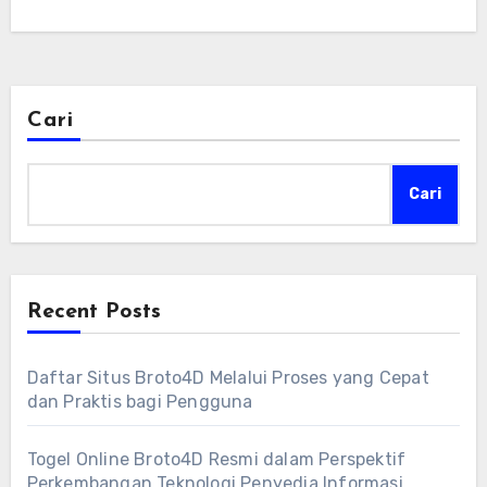
Cari
Cari
Recent Posts
Daftar Situs Broto4D Melalui Proses yang Cepat
dan Praktis bagi Pengguna
Togel Online Broto4D Resmi dalam Perspektif
Perkembangan Teknologi Penyedia Informasi