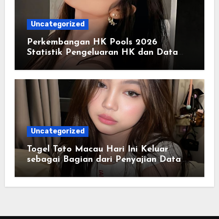
Uncategorized
Perkembangan HK Pools 2026
Statistik Pengeluaran HK dan Data
Historis Lengkap
Uncategorized
Togel Toto Macau Hari Ini Keluar
sebagai Bagian dari Penyajian Data
yang Real-Time dan Informatif