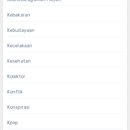
Kebakaran
Kebudayaan
Kecelakaan
Kesehatan
Kolektor
Konflik
Konspirasi
Kpop