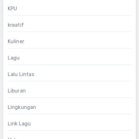
KPU
kreatif
Kuliner
Lagu
Lalu Lintas
Liburan
Lingkungan
Lirik Lagu