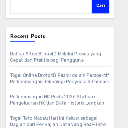
Cari
Recent Posts
Daftar Situs Broto4D Melalui Proses yang
Cepat dan Praktis bagi Pengguna
Togel Online Broto4D Resmi dalam Perspektif
Perkembangan Teknologi Penyedia Informasi
Perkembangan HK Pools 2026 Statistik
Pengeluaran HK dan Data Historis Lengkap
Togel Toto Macau Hari Ini Keluar sebagai
Bagian dari Penyajian Data yang Real-Time