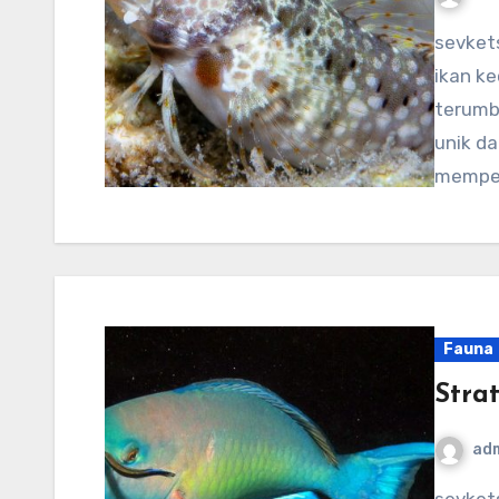
sevketsahintas.com – Ikan Blenny adalah kelompok
ikan ke
terumbu
unik da
mempe
Fauna
Stra
ad
sevketsahintas.com – Ikan Parrotfish atau ikan