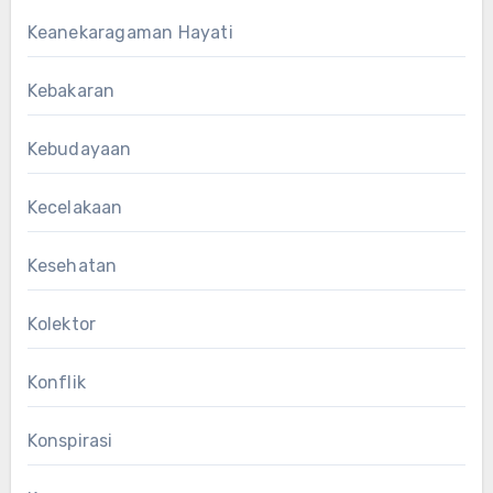
Keanekaragaman Hayati
Kebakaran
Kebudayaan
Kecelakaan
Kesehatan
Kolektor
Konflik
Konspirasi