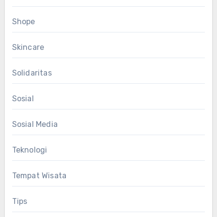
Shope
Skincare
Solidaritas
Sosial
Sosial Media
Teknologi
Tempat Wisata
Tips