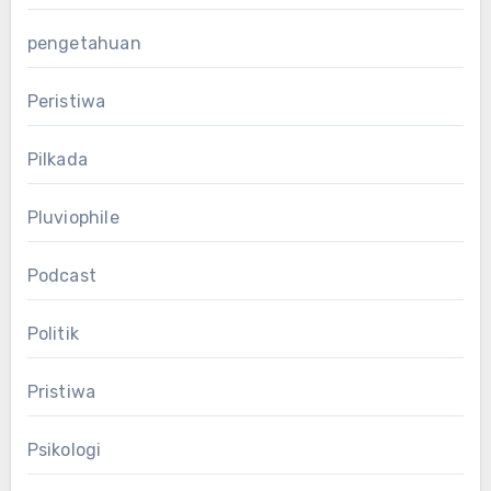
pengetahuan
Peristiwa
Pilkada
Pluviophile
Podcast
Politik
Pristiwa
Psikologi