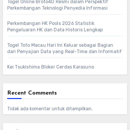
Togel Online Broto4D Resmi dalam Perspektif
Perkembangan Teknologi Penyedia Informasi
Perkembangan HK Pools 2026 Statistik
Pengeluaran HK dan Data Historis Lengkap
Togel Toto Macau Hari Ini Keluar sebagai Bagian
dari Penyajian Data yang Real-Time dan Informatif
Kei Tsukishima Bloker Cerdas Karasuno
Recent Comments
Tidak ada komentar untuk ditampilkan.