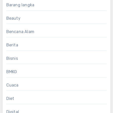
Barang langka
Beauty
Bencana Alam
Berita
Bisnis
BMKG
Cuaca
Diet
Digital