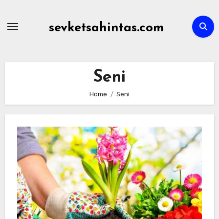
Skip
to
sevketsahintas.com
content
Seni
Home
Seni