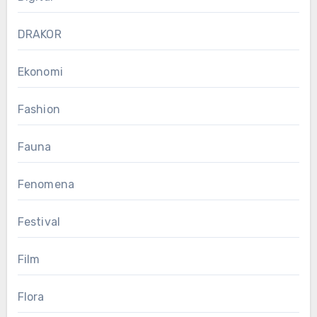
DRAKOR
Ekonomi
Fashion
Fauna
Fenomena
Festival
Film
Flora