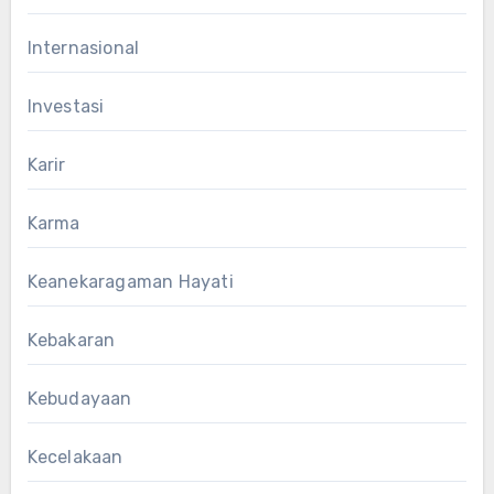
Internasional
Investasi
Karir
Karma
Keanekaragaman Hayati
Kebakaran
Kebudayaan
Kecelakaan