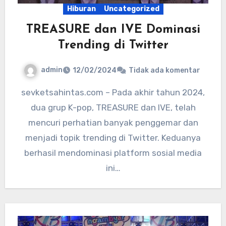
Hiburan
Uncategorized
TREASURE dan IVE Dominasi
Trending di Twitter
admin
12/02/2024
Tidak ada komentar
sevketsahintas.com – Pada akhir tahun 2024,
dua grup K-pop, TREASURE dan IVE, telah
mencuri perhatian banyak penggemar dan
menjadi topik trending di Twitter. Keduanya
berhasil mendominasi platform sosial media
ini…