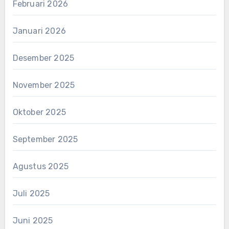
Februari 2026
Januari 2026
Desember 2025
November 2025
Oktober 2025
September 2025
Agustus 2025
Juli 2025
Juni 2025