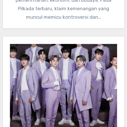
pemerintahan, ekonomi, dan budaya. Pada
Pilkada terbaru, klaim kemenangan yang
muncul memicu kontroversi dan…