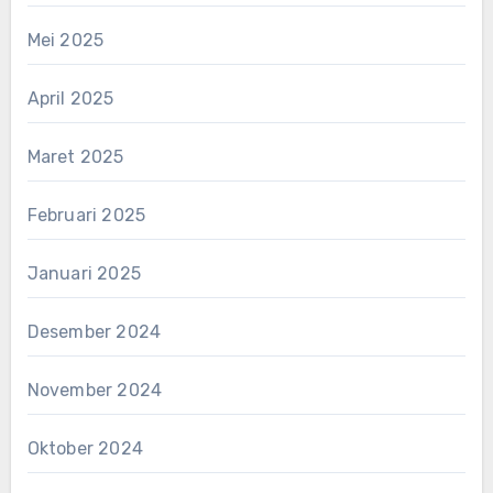
Mei 2025
April 2025
Maret 2025
Februari 2025
Januari 2025
Desember 2024
November 2024
Oktober 2024