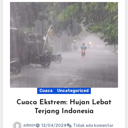
Cuaca
Uncategorized
Cuaca Ekstrem: Hujan Lebat
Terjang Indonesia
admin
12/04/2024
Tidak ada komentar