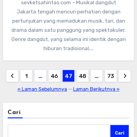
sevketsahintas.com – Musikal dangdut
Jakarta tengah mencuri perhatian dengan
pertunjukan yang memadukan musik, tari, dan
drama dalam satu panggung yang spektakuler.
Genre dangdut, yang selama ini identik dengan
hiburan tradisional,…
Paginasi
1
…
46
47
48
…
73
pos
« Laman Sebelumnya
—
Laman Berikutnya »
Cari
Cari