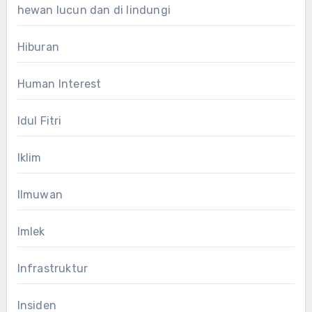
hewan lucun dan di lindungi
Hiburan
Human Interest
Idul Fitri
Iklim
Ilmuwan
Imlek
Infrastruktur
Insiden