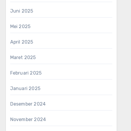
Juni 2025
Mei 2025
April 2025
Maret 2025
Februari 2025
Januari 2025
Desember 2024
November 2024