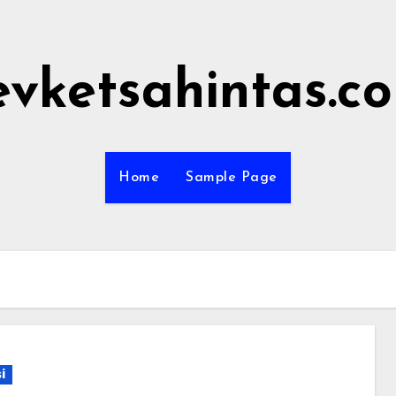
evketsahintas.c
Home
Sample Page
i