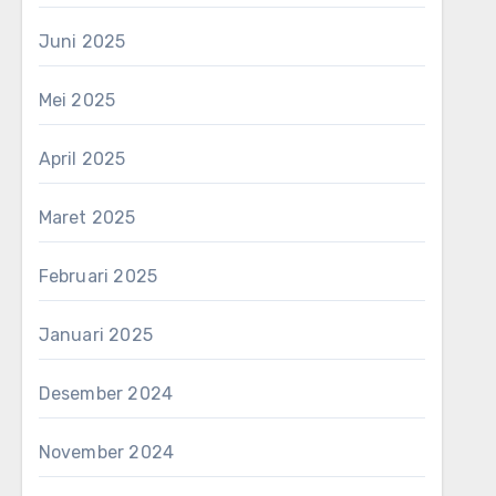
Juni 2025
Mei 2025
April 2025
Maret 2025
Februari 2025
Januari 2025
Desember 2024
November 2024