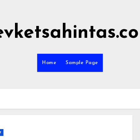
evketsahintas.c
Home
Sample Page
y