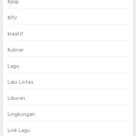
Kpop
KPU
kreatif
Kuliner
Lagu
Lalu Lintas
Liburan
Lingkungan
Lirik Lagu