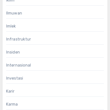
Iklim
Ilmuwan
Imlek
Infrastruktur
Insiden
Internasional
Investasi
Karir
Karma