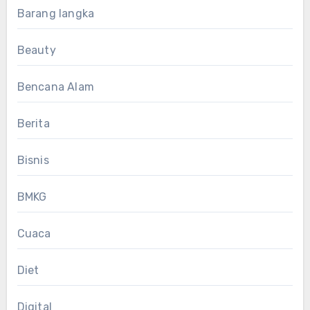
Barang langka
Beauty
Bencana Alam
Berita
Bisnis
BMKG
Cuaca
Diet
Digital