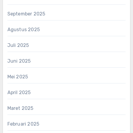
September 2025
Agustus 2025
Juli 2025
Juni 2025
Mei 2025
April 2025
Maret 2025
Februari 2025