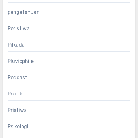
pengetahuan
Peristiwa
Pilkada
Pluviophile
Podcast
Politik
Pristiwa
Psikologi