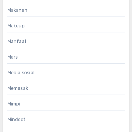
Makanan
Makeup
Manfaat
Mars
Media sosial
Memasak
Mimpi
Mindset