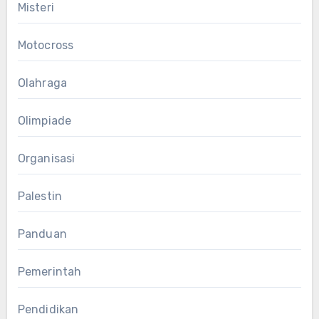
Misteri
Motocross
Olahraga
Olimpiade
Organisasi
Palestin
Panduan
Pemerintah
Pendidikan