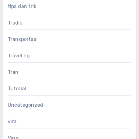
tips dan trik
Tradisi
Transportasi
Traveling
Tren
Tutorial
Uncategorized
viral
Virus