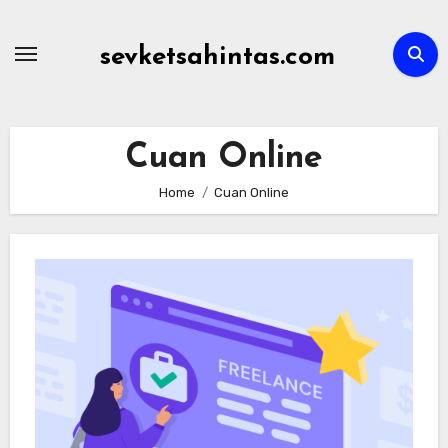
Skip
to
sevketsahintas.com
content
Cuan Online
Home
Cuan Online