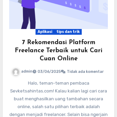
Aplikasi
tips dan trik
7 Rekomendasi Platform
Freelance Terbaik untuk Cari
Cuan Online
admin
03/06/2025
Tidak ada komentar
Halo, teman-teman pembaca
Sevketsahintas.com! Kalau kalian lagi cari cara
buat menghasilkan uang tambahan secara
online, salah satu pilihan terbaik adalah
dengan menjadi freelancer. Selain bisa ngerjain