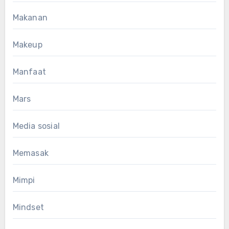
Makanan
Makeup
Manfaat
Mars
Media sosial
Memasak
Mimpi
Mindset