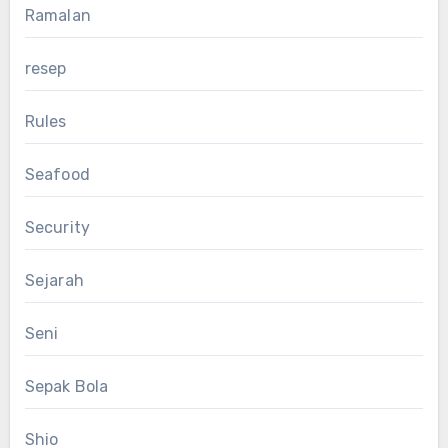
Ramalan
resep
Rules
Seafood
Security
Sejarah
Seni
Sepak Bola
Shio