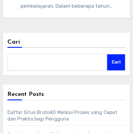
pembelajaran. Dalam beberapa tahun…
Cari
Cari
Recent Posts
Daftar Situs Broto4D Melalui Proses yang Cepat
dan Praktis bagi Pengguna