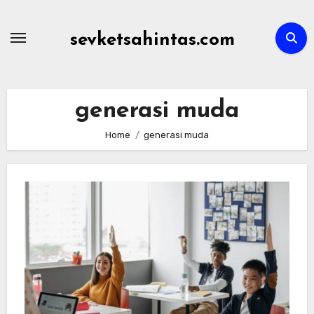
Skip
to
sevketsahintas.com
content
generasi muda
Home
generasi muda