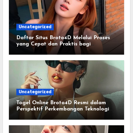
Uncategorized
Daftar Situs Broto4D Melalui Proses
yang Cepat dan Praktis bagi
Pengguna
Uncategorized
Togel Online Broto4D Resmi dalam
Perspektif Perkembangan Teknologi
Penyedia Informasi