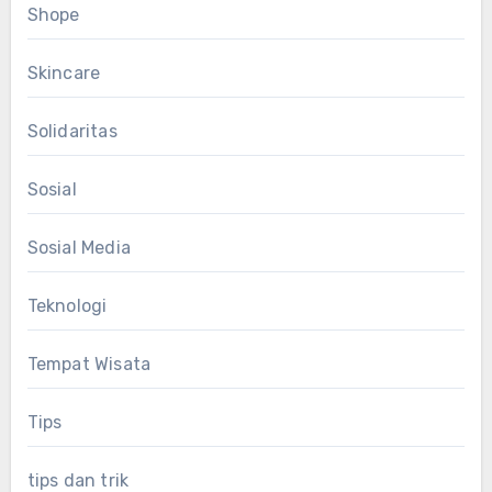
Shope
Skincare
Solidaritas
Sosial
Sosial Media
Teknologi
Tempat Wisata
Tips
tips dan trik