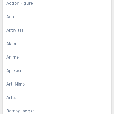
Action Figure
Adat
Aktivitas
Alam
Anime
Aplikasi
Arti Mimpi
Artis
Barang langka