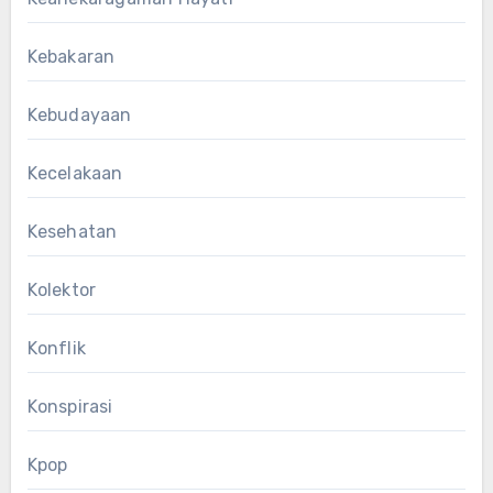
Kebakaran
Kebudayaan
Kecelakaan
Kesehatan
Kolektor
Konflik
Konspirasi
Kpop