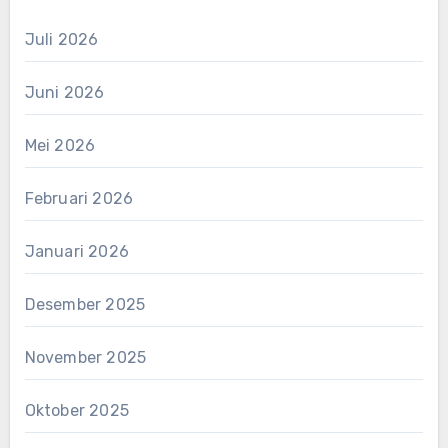
Juli 2026
Juni 2026
Mei 2026
Februari 2026
Januari 2026
Desember 2025
November 2025
Oktober 2025