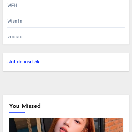
WFH
Wisata
zodiac
slot deposit 5k
You Missed