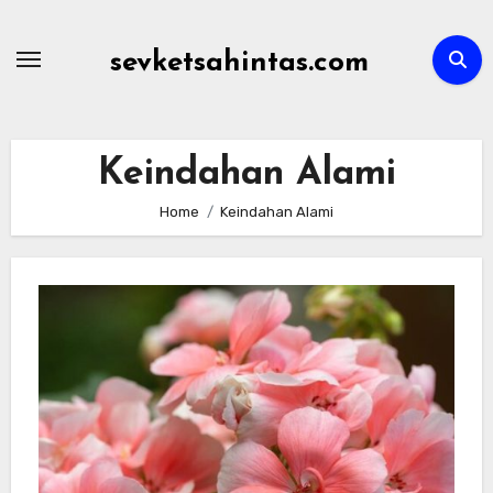
Skip
to
sevketsahintas.com
content
Keindahan Alami
Home
Keindahan Alami