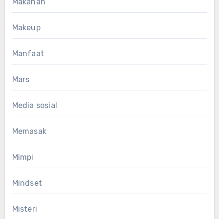
Makanan
Makeup
Manfaat
Mars
Media sosial
Memasak
Mimpi
Mindset
Misteri