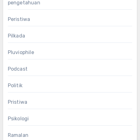
pengetahuan
Peristiwa
Pilkada
Pluviophile
Podcast
Politik
Pristiwa
Psikologi
Ramalan