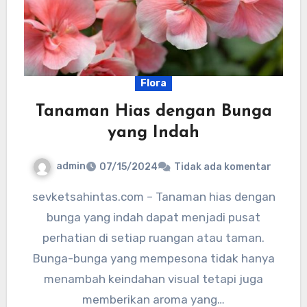
Flora
Tanaman Hias dengan Bunga
yang Indah
admin
07/15/2024
Tidak ada komentar
sevketsahintas.com – Tanaman hias dengan
bunga yang indah dapat menjadi pusat
perhatian di setiap ruangan atau taman.
Bunga-bunga yang mempesona tidak hanya
menambah keindahan visual tetapi juga
memberikan aroma yang…