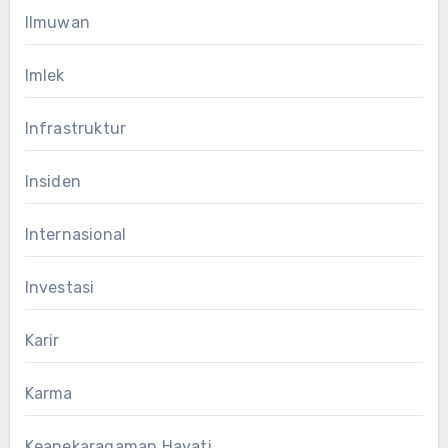
Ilmuwan
Imlek
Infrastruktur
Insiden
Internasional
Investasi
Karir
Karma
Keanekaragaman Hayati