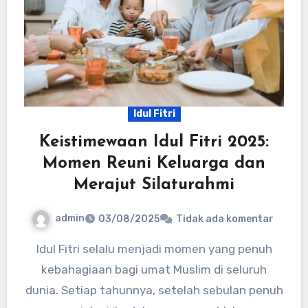
Idul Fitri
Keistimewaan Idul Fitri 2025:
Momen Reuni Keluarga dan
Merajut Silaturahmi
admin
03/08/2025
Tidak ada komentar
Idul Fitri selalu menjadi momen yang penuh
kebahagiaan bagi umat Muslim di seluruh
dunia. Setiap tahunnya, setelah sebulan penuh