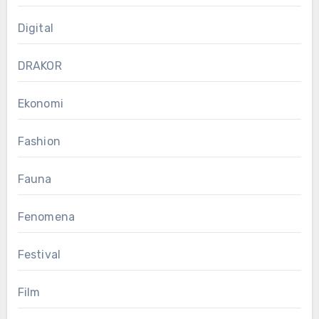
Digital
DRAKOR
Ekonomi
Fashion
Fauna
Fenomena
Festival
Film