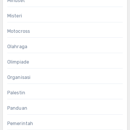
Mindset
Misteri
Motocross
Olahraga
Olimpiade
Organisasi
Palestin
Panduan
Pemerintah