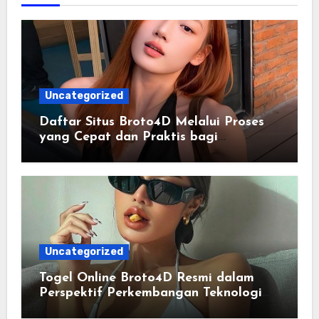
Uncategorized
Daftar Situs Broto4D Melalui Proses
yang Cepat dan Praktis bagi
Pengguna
Uncategorized
Togel Online Broto4D Resmi dalam
Perspektif Perkembangan Teknologi
Penyedia Informasi