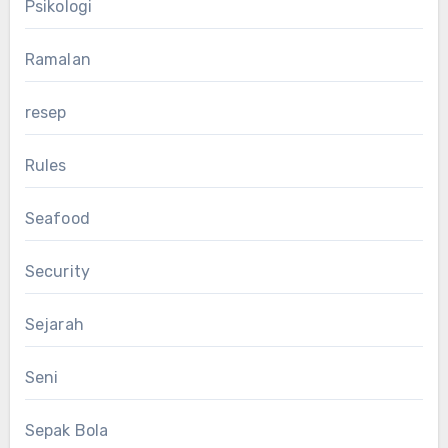
Psikologi
Ramalan
resep
Rules
Seafood
Security
Sejarah
Seni
Sepak Bola