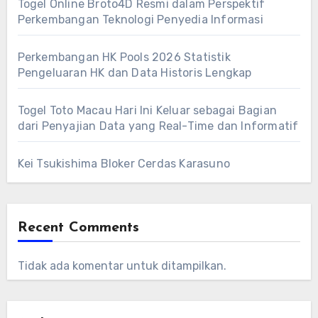
Togel Online Broto4D Resmi dalam Perspektif
Perkembangan Teknologi Penyedia Informasi
Perkembangan HK Pools 2026 Statistik
Pengeluaran HK dan Data Historis Lengkap
Togel Toto Macau Hari Ini Keluar sebagai Bagian
dari Penyajian Data yang Real-Time dan Informatif
Kei Tsukishima Bloker Cerdas Karasuno
Recent Comments
Tidak ada komentar untuk ditampilkan.