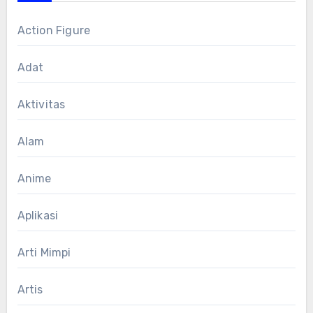
Action Figure
Adat
Aktivitas
Alam
Anime
Aplikasi
Arti Mimpi
Artis