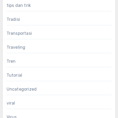
tips dan trik
Tradisi
Transportasi
Traveling
Tren
Tutorial
Uncategorized
viral
Virus