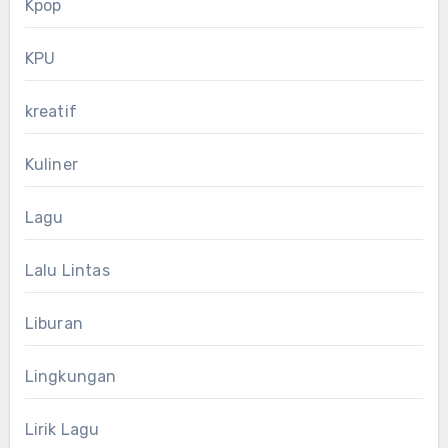
Kpop
KPU
kreatif
Kuliner
Lagu
Lalu Lintas
Liburan
Lingkungan
Lirik Lagu