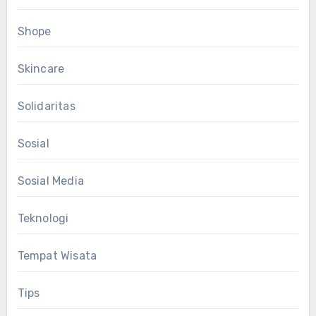
Shope
Skincare
Solidaritas
Sosial
Sosial Media
Teknologi
Tempat Wisata
Tips