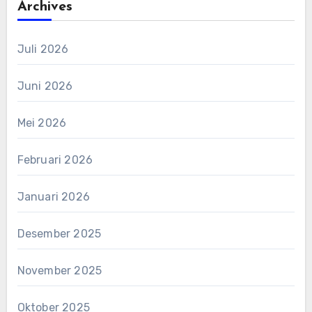
Archives
Juli 2026
Juni 2026
Mei 2026
Februari 2026
Januari 2026
Desember 2025
November 2025
Oktober 2025