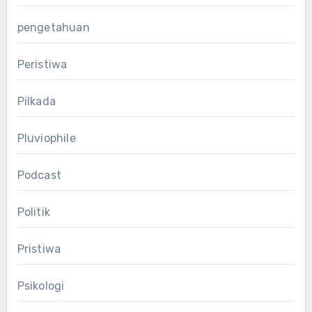
pengetahuan
Peristiwa
Pilkada
Pluviophile
Podcast
Politik
Pristiwa
Psikologi