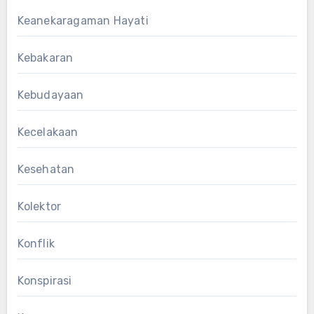
Keanekaragaman Hayati
Kebakaran
Kebudayaan
Kecelakaan
Kesehatan
Kolektor
Konflik
Konspirasi