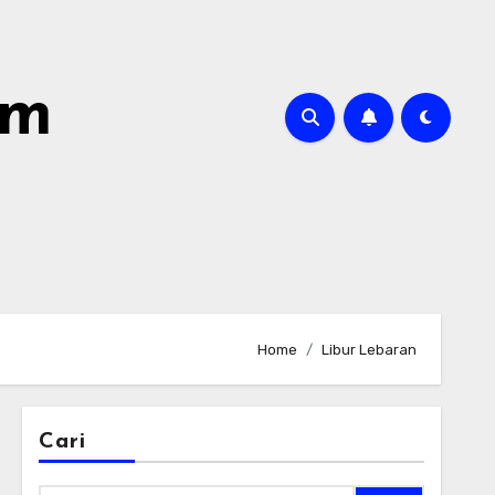
om
Home
Libur Lebaran
Cari