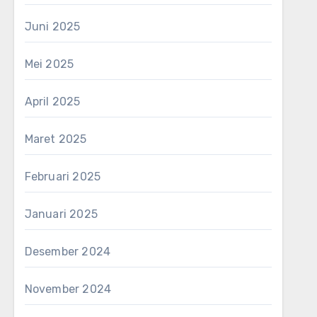
Juni 2025
Mei 2025
April 2025
Maret 2025
Februari 2025
Januari 2025
Desember 2024
November 2024