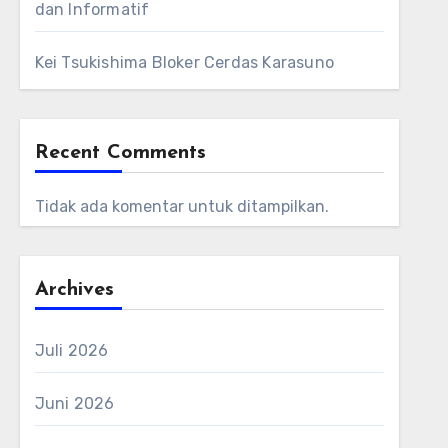
dan Informatif
Kei Tsukishima Bloker Cerdas Karasuno
Recent Comments
Tidak ada komentar untuk ditampilkan.
Archives
Juli 2026
Juni 2026