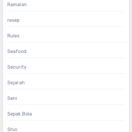
Ramalan
resep
Rules
Seafood
Security
Sejarah
Seni
Sepak Bola
Shio