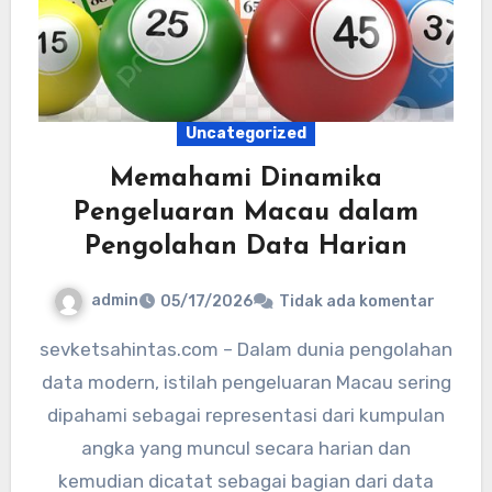
Uncategorized
Memahami Dinamika
Pengeluaran Macau dalam
Pengolahan Data Harian
admin
05/17/2026
Tidak ada komentar
sevketsahintas.com – Dalam dunia pengolahan
data modern, istilah pengeluaran Macau sering
dipahami sebagai representasi dari kumpulan
angka yang muncul secara harian dan
kemudian dicatat sebagai bagian dari data