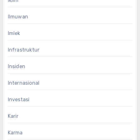
Iklim
Ilmuwan
Imlek
Infrastruktur
Insiden
Internasional
Investasi
Karir
Karma