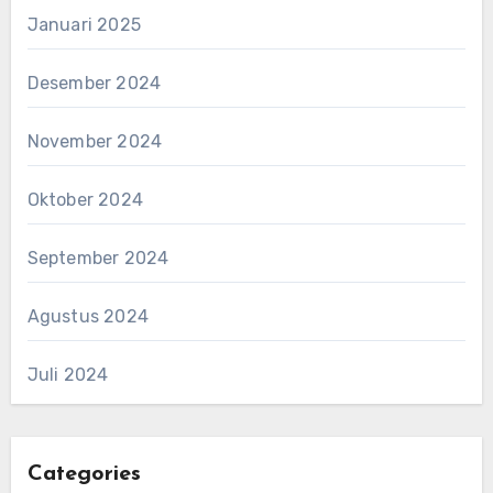
Januari 2025
Desember 2024
November 2024
Oktober 2024
September 2024
Agustus 2024
Juli 2024
Categories