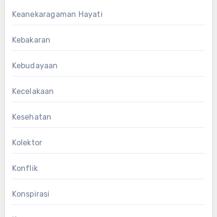
Keanekaragaman Hayati
Kebakaran
Kebudayaan
Kecelakaan
Kesehatan
Kolektor
Konflik
Konspirasi