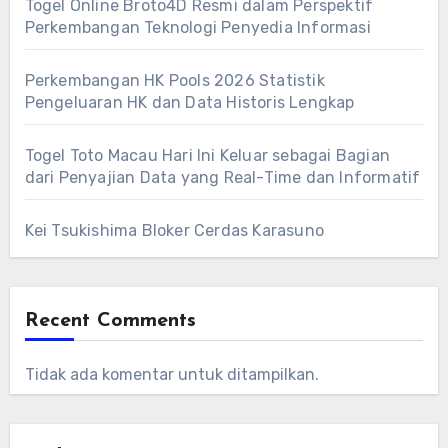
Togel Online Broto4D Resmi dalam Perspektif
Perkembangan Teknologi Penyedia Informasi
Perkembangan HK Pools 2026 Statistik
Pengeluaran HK dan Data Historis Lengkap
Togel Toto Macau Hari Ini Keluar sebagai Bagian
dari Penyajian Data yang Real-Time dan Informatif
Kei Tsukishima Bloker Cerdas Karasuno
Recent Comments
Tidak ada komentar untuk ditampilkan.