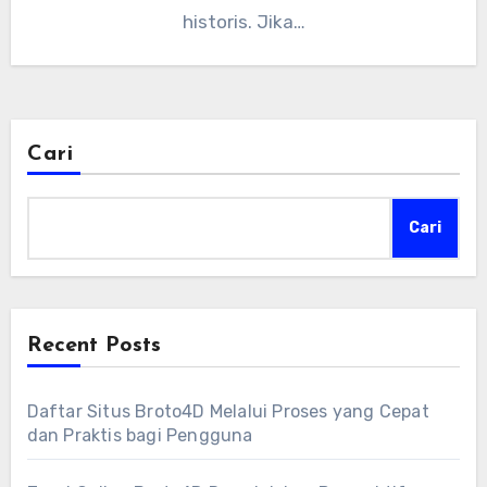
historis. Jika…
Cari
Cari
Recent Posts
Daftar Situs Broto4D Melalui Proses yang Cepat
dan Praktis bagi Pengguna