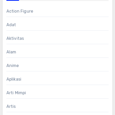
Action Figure
Adat
Aktivitas
Alam
Anime
Aplikasi
Arti Mimpi
Artis