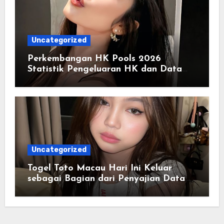
Uncategorized
Perkembangan HK Pools 2026
Statistik Pengeluaran HK dan Data
Historis Lengkap
Uncategorized
Togel Toto Macau Hari Ini Keluar
sebagai Bagian dari Penyajian Data
yang Real-Time dan Informatif