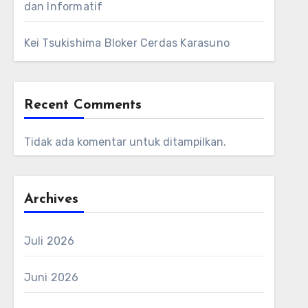
dan Informatif
Kei Tsukishima Bloker Cerdas Karasuno
Recent Comments
Tidak ada komentar untuk ditampilkan.
Archives
Juli 2026
Juni 2026