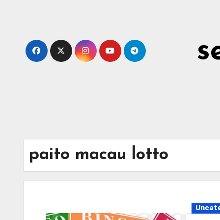
Skip
to
content
s
paito macau lotto
Uncat