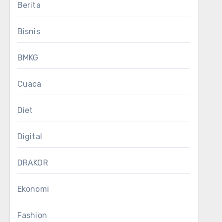
Berita
Bisnis
BMKG
Cuaca
Diet
Digital
DRAKOR
Ekonomi
Fashion