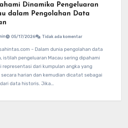
hami Dinamika Pengeluaran
u dalam Pengolahan Data
an
min
05/17/2026
Tidak ada komentar
 istilah pengeluaran Macau sering dipahami
i representasi dari kumpulan angka yang
 secara harian dan kemudian dicatat sebagai
dari data historis. Jika…