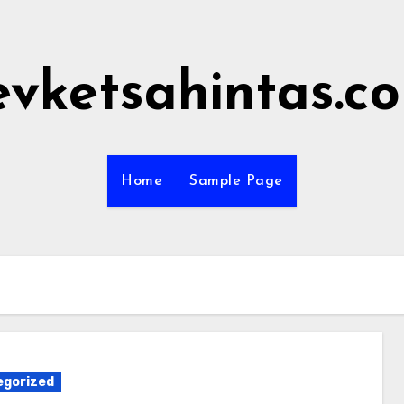
evketsahintas.c
Home
Sample Page
egorized