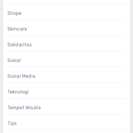
Shope
Skincare
Solidaritas
Sosial
Sosial Media
Teknologi
Tempat Wisata
Tips