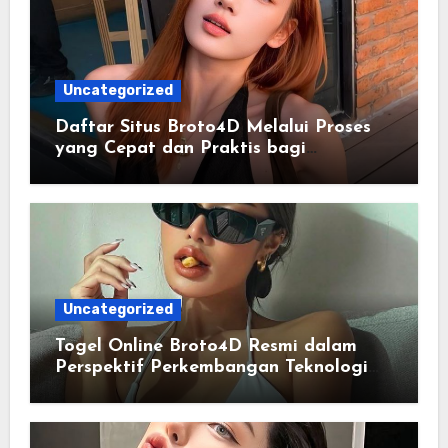
Uncategorized
Daftar Situs Broto4D Melalui Proses
yang Cepat dan Praktis bagi
Pengguna
Uncategorized
Togel Online Broto4D Resmi dalam
Perspektif Perkembangan Teknologi
Penyedia Informasi