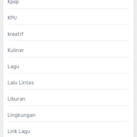
Kpop
KPU
kreatif
Kuliner
Lagu
Lalu Lintas
Liburan
Lingkungan
Lirik Lagu