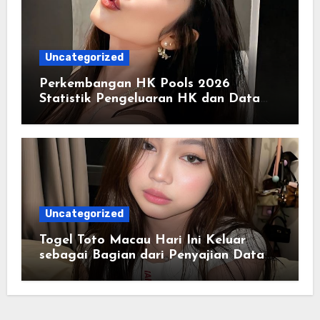
Uncategorized
Perkembangan HK Pools 2026
Statistik Pengeluaran HK dan Data
Historis Lengkap
Uncategorized
Togel Toto Macau Hari Ini Keluar
sebagai Bagian dari Penyajian Data
yang Real-Time dan Informatif