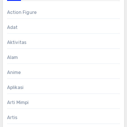
Action Figure
Adat
Aktivitas
Alam
Anime
Aplikasi
Arti Mimpi
Artis