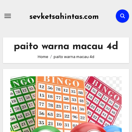
Skip
to
sevketsahintas.com
content
paito warna macau 4d
Home
paito warna macau 4d