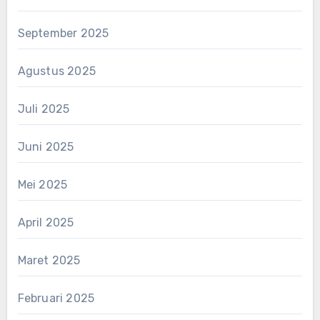
September 2025
Agustus 2025
Juli 2025
Juni 2025
Mei 2025
April 2025
Maret 2025
Februari 2025