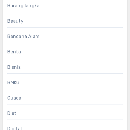
Barang langka
Beauty
Bencana Alam
Berita
Bisnis
BMKG
Cuaca
Diet
Digital