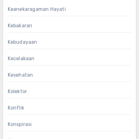
Keanekaragaman Hayati
Kebakaran
Kebudayaan
Kecelakaan
Kesehatan
Kolektor
Konflik
Konspirasi