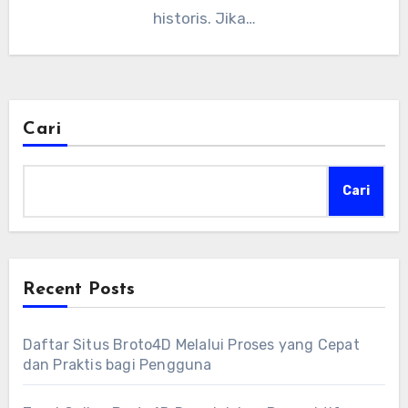
historis. Jika…
Cari
Cari
Recent Posts
Daftar Situs Broto4D Melalui Proses yang Cepat
dan Praktis bagi Pengguna