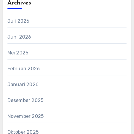
Archives
Juli 2026
Juni 2026
Mei 2026
Februari 2026
Januari 2026
Desember 2025
November 2025
Oktober 2025