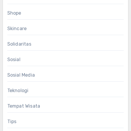
Shope
Skincare
Solidaritas
Sosial
Sosial Media
Teknologi
Tempat Wisata
Tips