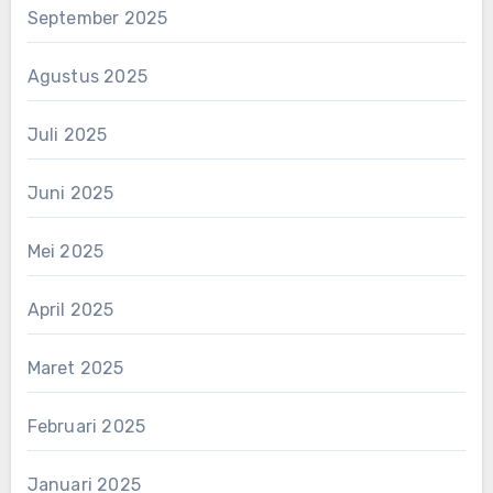
September 2025
Agustus 2025
Juli 2025
Juni 2025
Mei 2025
April 2025
Maret 2025
Februari 2025
Januari 2025