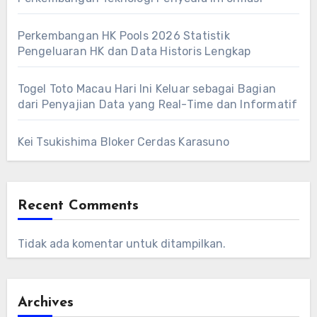
Perkembangan HK Pools 2026 Statistik
Pengeluaran HK dan Data Historis Lengkap
Togel Toto Macau Hari Ini Keluar sebagai Bagian
dari Penyajian Data yang Real-Time dan Informatif
Kei Tsukishima Bloker Cerdas Karasuno
Recent Comments
Tidak ada komentar untuk ditampilkan.
Archives