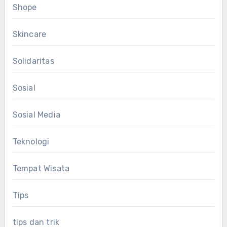
Shope
Skincare
Solidaritas
Sosial
Sosial Media
Teknologi
Tempat Wisata
Tips
tips dan trik