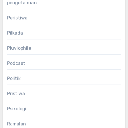
pengetahuan
Peristiwa
Pilkada
Pluviophile
Podcast
Politik
Pristiwa
Psikologi
Ramalan