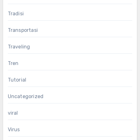
Tradisi
Transportasi
Traveling
Tren
Tutorial
Uncategorized
viral
Virus