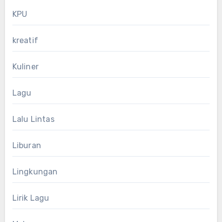
KPU
kreatif
Kuliner
Lagu
Lalu Lintas
Liburan
Lingkungan
Lirik Lagu