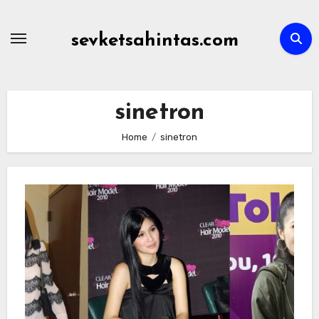
Skip
to
sevketsahintas.com
content
sinetron
Home
sinetron