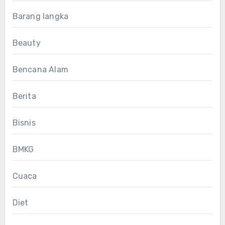
Barang langka
Beauty
Bencana Alam
Berita
Bisnis
BMKG
Cuaca
Diet