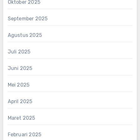
Oktober 2025
September 2025
Agustus 2025
Juli 2025
Juni 2025
Mei 2025
April 2025
Maret 2025
Februari 2025