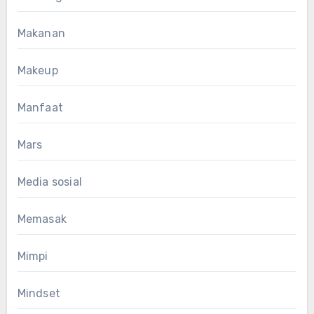
Makanan
Makeup
Manfaat
Mars
Media sosial
Memasak
Mimpi
Mindset