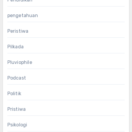
pengetahuan
Peristiwa
Pilkada
Pluviophile
Podcast
Politik
Pristiwa
Psikologi