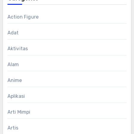
Action Figure
Adat
Aktivitas
Alam
Anime
Aplikasi
Arti Mimpi
Artis