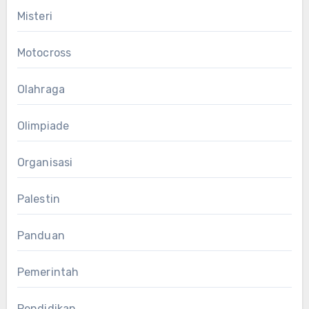
Misteri
Motocross
Olahraga
Olimpiade
Organisasi
Palestin
Panduan
Pemerintah
Pendidikan