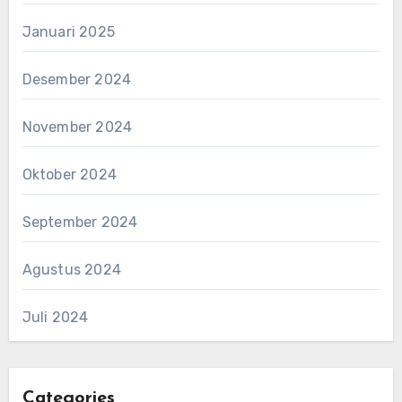
Januari 2025
Desember 2024
November 2024
Oktober 2024
September 2024
Agustus 2024
Juli 2024
Categories