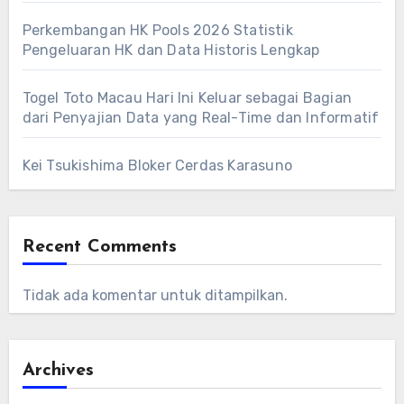
Perkembangan HK Pools 2026 Statistik
Pengeluaran HK dan Data Historis Lengkap
Togel Toto Macau Hari Ini Keluar sebagai Bagian
dari Penyajian Data yang Real-Time dan Informatif
Kei Tsukishima Bloker Cerdas Karasuno
Recent Comments
Tidak ada komentar untuk ditampilkan.
Archives