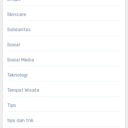
Skincare
Solidaritas
Sosial
Sosial Media
Teknologi
Tempat Wisata
Tips
tips dan trik