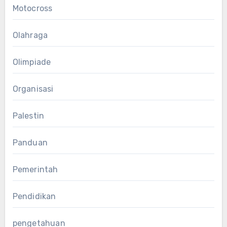
Motocross
Olahraga
Olimpiade
Organisasi
Palestin
Panduan
Pemerintah
Pendidikan
pengetahuan