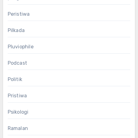
Peristiwa
Pilkada
Pluviophile
Podcast
Politik
Pristiwa
Psikologi
Ramalan