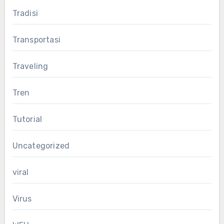
Tradisi
Transportasi
Traveling
Tren
Tutorial
Uncategorized
viral
Virus