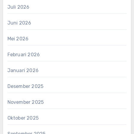
Juli 2026
Juni 2026
Mei 2026
Februari 2026
Januari 2026
Desember 2025
November 2025
Oktober 2025
September 2025