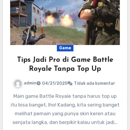
Game
Tips Jadi Pro di Game Battle
Royale Tanpa Top Up
admin
04/21/2025
Tidak ada komentar
Main game Battle Royale tanpa harus top up
itu bisa banget, lho! Kadang, kita sering banget
melihat pemain yang punya skin keren atau
senjata langka, dan berpikir kalau untuk jadi…