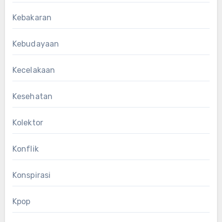
Kebakaran
Kebudayaan
Kecelakaan
Kesehatan
Kolektor
Konflik
Konspirasi
Kpop