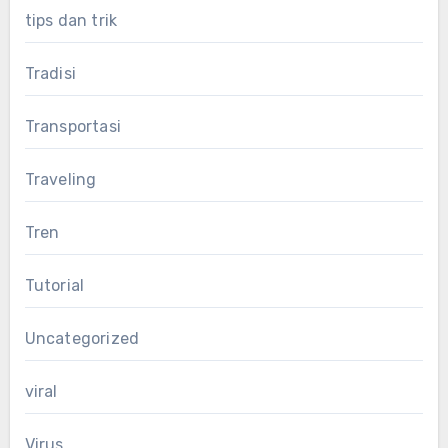
tips dan trik
Tradisi
Transportasi
Traveling
Tren
Tutorial
Uncategorized
viral
Virus