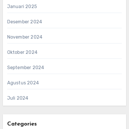
Januari 2025
Desember 2024
November 2024
Oktober 2024
September 2024
Agustus 2024
Juli 2024
Categories