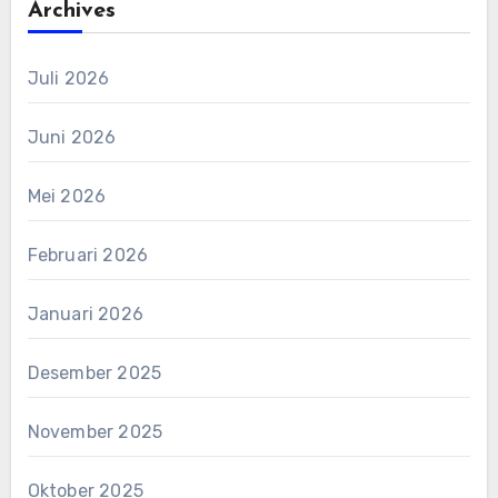
Archives
Juli 2026
Juni 2026
Mei 2026
Februari 2026
Januari 2026
Desember 2025
November 2025
Oktober 2025