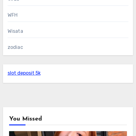
WFH
Wisata
zodiac
slot deposit 5k
You Missed