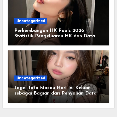
Uncategorized
Perkembangan HK Pools 2026
Statistik Pengeluaran HK dan Data
Historis Lengkap
Uncategorized
Togel Toto Macau Hari Ini Keluar
sebagai Bagian dari Penyajian Data
yang Real-Time dan Informatif