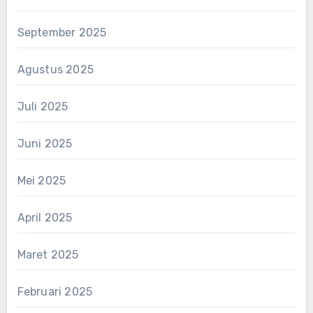
September 2025
Agustus 2025
Juli 2025
Juni 2025
Mei 2025
April 2025
Maret 2025
Februari 2025