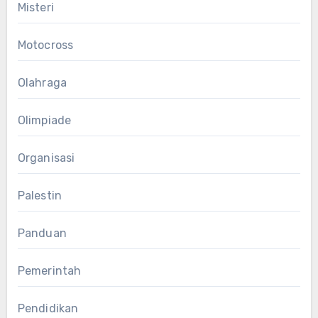
Misteri
Motocross
Olahraga
Olimpiade
Organisasi
Palestin
Panduan
Pemerintah
Pendidikan