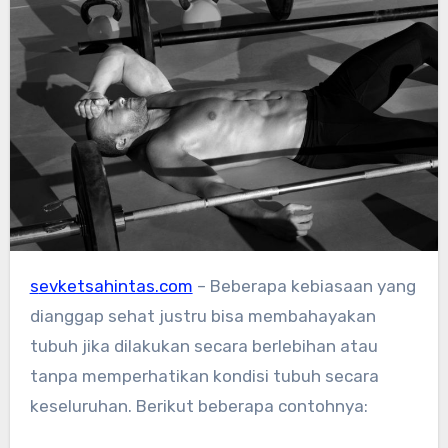
sevketsahintas.com
– Beberapa kebiasaan yang
dianggap sehat justru bisa membahayakan
tubuh jika dilakukan secara berlebihan atau
tanpa memperhatikan kondisi tubuh secara
keseluruhan. Berikut beberapa contohnya: