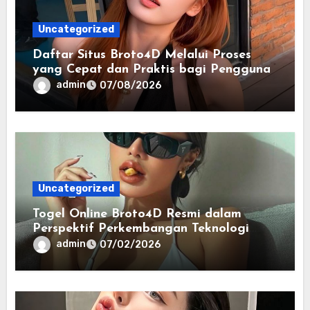
Uncategorized
Daftar Situs Broto4D Melalui Proses
yang Cepat dan Praktis bagi Pengguna
admin
07/08/2026
Uncategorized
Togel Online Broto4D Resmi dalam
Perspektif Perkembangan Teknologi
Penyedia Informasi
admin
07/02/2026