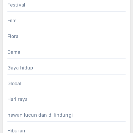
Festival
Film
Flora
Game
Gaya hidup
Global
Hari raya
hewan lucun dan di lindungi
Hiburan