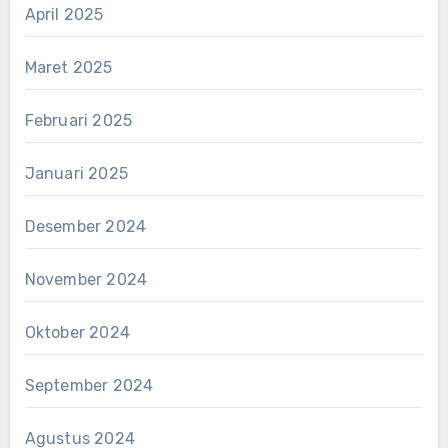
April 2025
Maret 2025
Februari 2025
Januari 2025
Desember 2024
November 2024
Oktober 2024
September 2024
Agustus 2024