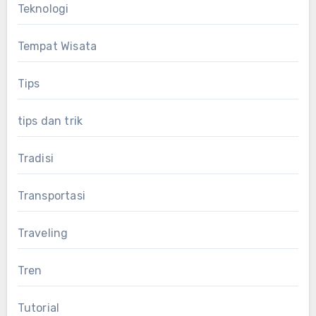
Teknologi
Tempat Wisata
Tips
tips dan trik
Tradisi
Transportasi
Traveling
Tren
Tutorial