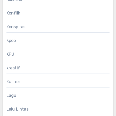
Konflik
Konspirasi
Kpop
KPU
kreatif
Kuliner
Lagu
Lalu Lintas