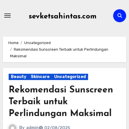
Skip
to
sevketsahintas.com
content
Home
Uncategorized
Rekomendasi Sunscreen Terbaik untuk Perlindungan
Maksimal
Beauty
Skincare
Uncategorized
Rekomendasi Sunscreen
Terbaik untuk
Perlindungan Maksimal
By
admin
02/08/2025