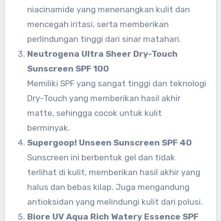
niacinamide yang menenangkan kulit dan
mencegah iritasi, serta memberikan
perlindungan tinggi dari sinar matahari.
Neutrogena Ultra Sheer Dry-Touch
Sunscreen SPF 100
Memiliki SPF yang sangat tinggi dan teknologi
Dry-Touch yang memberikan hasil akhir
matte, sehingga cocok untuk kulit
berminyak.
Supergoop! Unseen Sunscreen SPF 40
Sunscreen ini berbentuk gel dan tidak
terlihat di kulit, memberikan hasil akhir yang
halus dan bebas kilap. Juga mengandung
antioksidan yang melindungi kulit dari polusi.
Biore UV Aqua Rich Watery Essence SPF