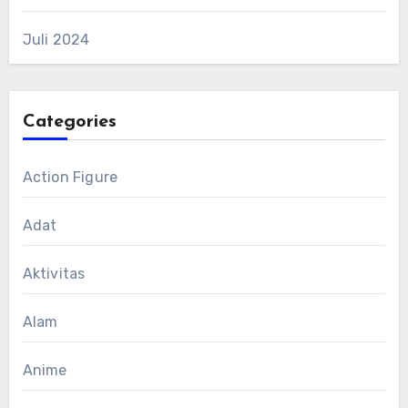
Juli 2024
Categories
Action Figure
Adat
Aktivitas
Alam
Anime