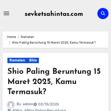
Skip
to
sevketsahintas.com
content
Home
Ramalan
Shio Paling Beruntung 15 Maret 2025, Kamu Termasuk?
Ramalan
Shio
Shio Paling Beruntung 15
Maret 2025, Kamu
Termasuk?
By
admin
03/15/2025
#Shio
,
#Shio Paling Beruntung