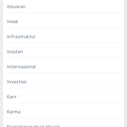
Ilmuwan
Imlek
Infrastruktur
Insiden
Internasional
Investasi
Karir
Karma
Keanekaragaman Hayati