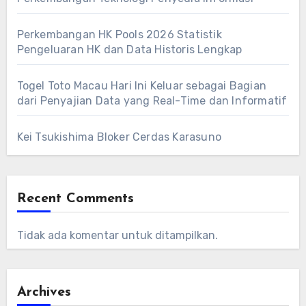
Perkembangan HK Pools 2026 Statistik
Pengeluaran HK dan Data Historis Lengkap
Togel Toto Macau Hari Ini Keluar sebagai Bagian
dari Penyajian Data yang Real-Time dan Informatif
Kei Tsukishima Bloker Cerdas Karasuno
Recent Comments
Tidak ada komentar untuk ditampilkan.
Archives