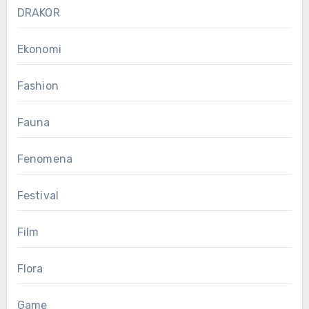
DRAKOR
Ekonomi
Fashion
Fauna
Fenomena
Festival
Film
Flora
Game