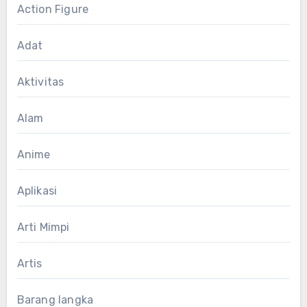
Action Figure
Adat
Aktivitas
Alam
Anime
Aplikasi
Arti Mimpi
Artis
Barang langka