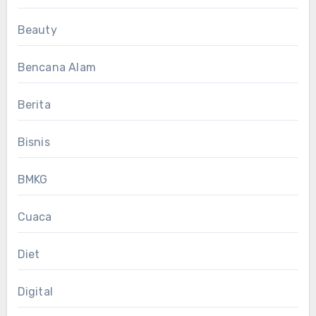
Beauty
Bencana Alam
Berita
Bisnis
BMKG
Cuaca
Diet
Digital