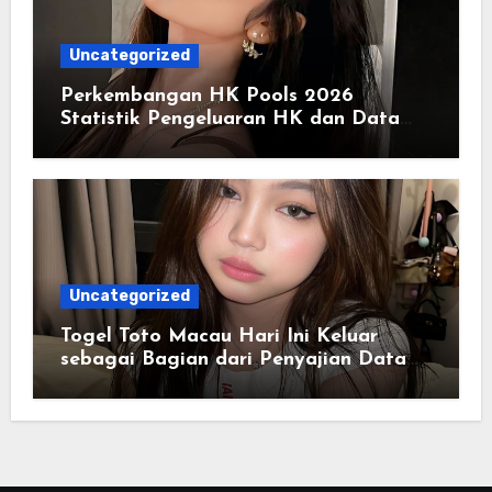
Uncategorized
Perkembangan HK Pools 2026
Statistik Pengeluaran HK dan Data
Historis Lengkap
Uncategorized
Togel Toto Macau Hari Ini Keluar
sebagai Bagian dari Penyajian Data
yang Real-Time dan Informatif