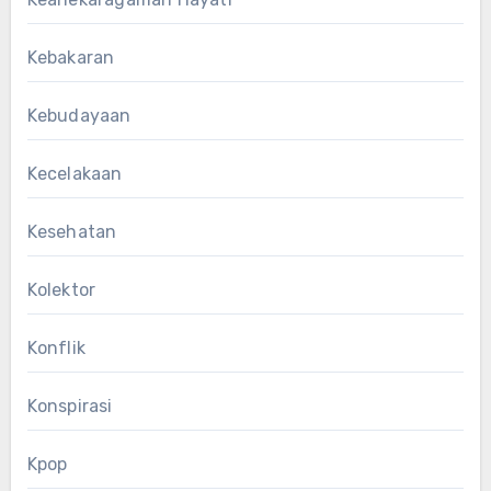
Kebakaran
Kebudayaan
Kecelakaan
Kesehatan
Kolektor
Konflik
Konspirasi
Kpop