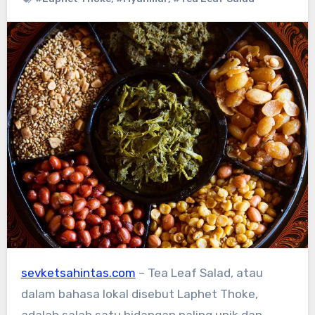
sevketsahintas.com
– Tea Leaf Salad, atau
dalam bahasa lokal disebut Laphet Thoke,
adalah salah satu hidangan paling unik dan