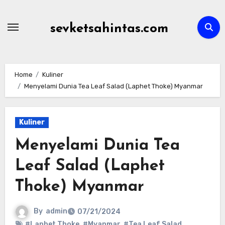
Skip
to
sevketsahintas.com
content
Home
Kuliner
Menyelami Dunia Tea Leaf Salad (Laphet Thoke) Myanmar
Kuliner
Menyelami Dunia Tea
Leaf Salad (Laphet
Thoke) Myanmar
By
admin
07/21/2024
#Laphet Thoke
,
#Myanmar
,
#Tea Leaf Salad